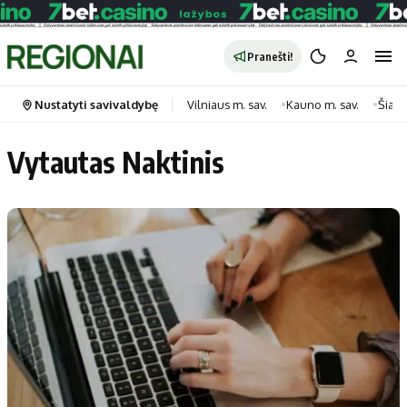
Pranešti!
Nustatyti savivaldybę
Vilniaus m. sav.
Kauno m. sav.
Šiauli
Vytautas Naktinis
Portalas
Kategorijos
Pradinis puslapis
Transportas
Savivaldybės
Gyvenimas
Naujausi
Horoskopai
Regionai
Laisvalaikis
Lietuva
Maistas
Pasaulis
Sveikata
Politika
Technologijos