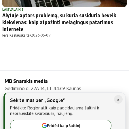
Patarimai
Indėlių palūkanos
Dirbtinis intelektas
Dienos naujienos
LAISVALAIKIS
Alytuje aptars problemą, su kuria susiduria beveik
Gineso rekordai
Ekonomikos naujienos
kiekvienas: kaip atpažinti melagingus patarimus
internete
Ieva Kazlauskaitė
•
2026-05-09
Didžiosios savivaldybės
Kitos savivaldybės
Vilniaus miesto
Druskininkų
Kauno miesto
Utenos rajono
Klaipėdos miesto
Jonavos rajono
Panevėžio miesto
Vilkaviškio rajono
MB Snarskis media
Šiaulių miesto
Tauragės rajono
Gedimino g. 22A-14, LT-44319 Kaunas
Alytaus miesto
Palangos miesto
Tel.: +370 606 17737
×
Sekite mus per „Google“
Marijampolės
Prienų rajono
El. paštas:
info@regionai.lt
Pridėkite Regionai.lt kaip pageidaujamą šaltinį ir
nepraleiskite svarbiausių naujienų.
Redakcija
Pridėti kaip šaltinį
© 2026 Visos teisės saugomos. Kopijuoti be raštiško sutikimo yra