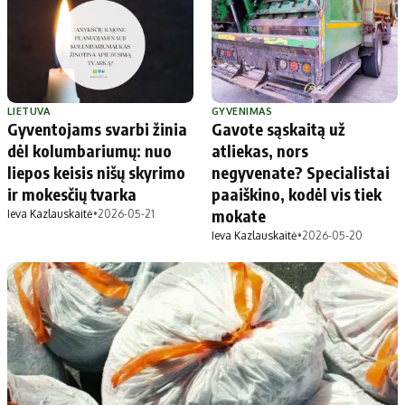
Apie mus
Autoriai
Kontaktai
Privatumo politika
LIETUVA
GYVENIMAS
Redakcijos politika
Gyventojams svarbi žinia
Gavote sąskaitą už
Receptai
dėl kolumbariumų: nuo
atliekas, nors
liepos keisis nišų skyrimo
negyvenate? Specialistai
ir mokesčių tvarka
paaiškino, kodėl vis tiek
mokate
Ieva Kazlauskaitė
•
2026-05-21
Ieva Kazlauskaitė
•
2026-05-20