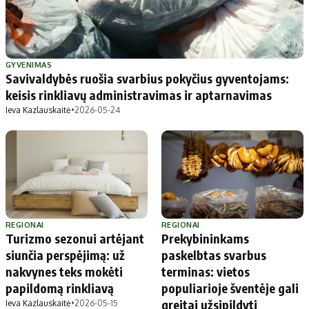
GYVENIMAS
Savivaldybės ruošia svarbius pokyčius gyventojams:
keisis rinkliavų administravimas ir aptarnavimas
Ieva Kazlauskaitė
•
2026-05-24
REGIONAI
REGIONAI
Turizmo sezonui artėjant
Prekybininkams
siunčia perspėjimą: už
paskelbtas svarbus
nakvynes teks mokėti
terminas: vietos
papildomą rinkliavą
populiarioje šventėje gali
greitai užsipildyti
Ieva Kazlauskaitė
•
2026-05-15