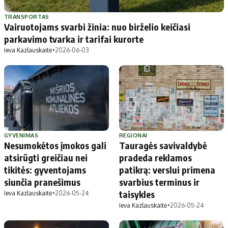
Patarimai
Indėlių palūkanos
Dirbtinis intelektas
Dienos naujienos
TRANSPORTAS
Vairuotojams svarbi žinia: nuo birželio keičiasi
Gineso rekordai
Ekonomikos naujienos
parkavimo tvarka ir tarifai kurorte
Ieva Kazlauskaitė
•
2026-06-03
Didžiosios savivaldybės
Kitos savivaldybės
Vilniaus miesto
Druskininkų
Kauno miesto
Utenos rajono
Klaipėdos miesto
Jonavos rajono
Panevėžio miesto
Vilkaviškio rajono
GYVENIMAS
REGIONAI
Nesumokėtos įmokos gali
Tauragės savivaldybė
Šiaulių miesto
Tauragės rajono
atsirūgti greičiau nei
pradeda reklamos
Alytaus miesto
Palangos miesto
tikitės: gyventojams
patikrą: verslui primena
Marijampolės
Prienų rajono
siunčia pranešimus
svarbius terminus ir
taisykles
Ieva Kazlauskaitė
•
2026-05-24
Ieva Kazlauskaitė
•
2026-05-24
Redakcija