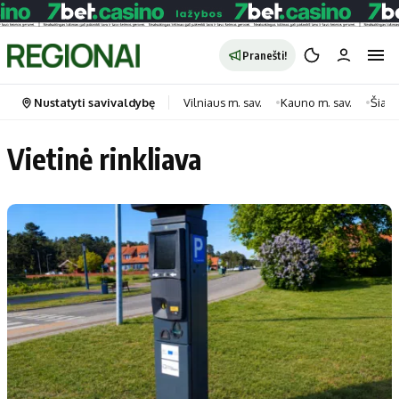
Pranešti!
Nustatyti savivaldybę
Vilniaus m. sav.
Kauno m. sav.
Šiauli
Vietinė rinkliava
Portalas
Kategorijos
Pradinis puslapis
Transportas
Savivaldybės
Gyvenimas
Naujausi
Horoskopai
Regionai
Laisvalaikis
Lietuva
Maistas
Pasaulis
Sveikata
Politika
Technologijos