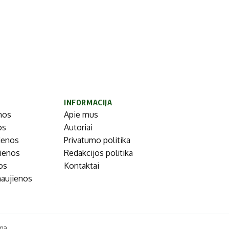
INFORMACIJA
enos
Apie mus
os
Autoriai
ienos
Privatumo politika
jienos
Redakcijos politika
nos
Kontaktai
naujienos
ma.