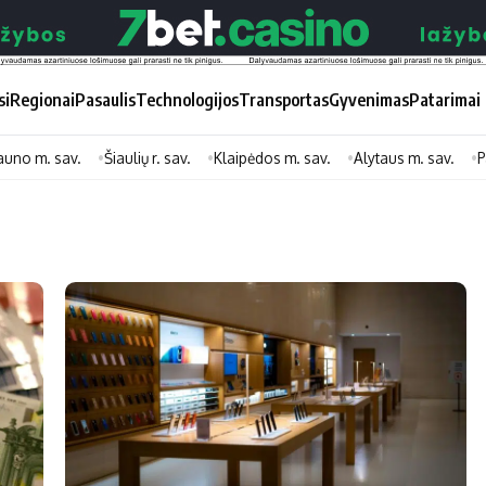
si
Regionai
Pasaulis
Technologijos
Transportas
Gyvenimas
Patarimai
auno m. sav.
Šiaulių r. sav.
Klaipėdos m. sav.
Alytaus m. sav.
P
Didžiosios savivaldybės
Kitos saviv
Vilniaus miesto
Druskininkų
Kauno miesto
Utenos rajon
Klaipėdos miesto
Jonavos rajo
Panevėžio miesto
Vilkaviškio ra
Šiaulių miesto
Tauragės raj
Alytaus miesto
Palangos mie