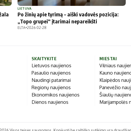
Marijampolės
Prienų rajono
LIETUVA
žala
Po žinių apie tyrimą – aiški vadovės pozicija:
s
„Topo grupei“ įtarimai nepareikšti
ELTA
•
2026-02-28
ienos
SKAITYKITE
MIESTAI
Lietuvos naujienos
Vilniaus nauji
Pasaulio naujienos
Kauno naujien
Naudingi patarimai
Klaipėdos nauj
Regionų naujienos
Panevėžio nau
Ekonomikos naujienos
Šiaulių naujie
Dienos naujienos
Marijampolės 
2026 Visos teisės saugomos. Kopijuoti be raštiško sutikimo yra draudžia