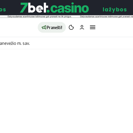
Pranešti!
anevėžio m. sav.
aldybės
Redakcija
Apie mus
o
Autoriai
no
Kontaktai
jono
Privatumo politika
ono
Redakcijos politika
sto
Receptai