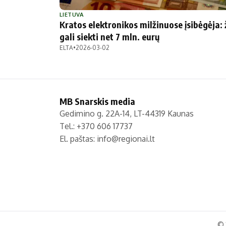
Politika
Technologijos
LIETUVA
Kratos elektronikos milžinuose įsibėgėja: 
Patarimai
Indėlių palūkano
gali siekti net 7 mln. eurų
Dirbtinis intelektas
Dienos naujienos
ELTA
•
2026-03-02
Gineso rekordai
Ekonomikos nauj
MB Snarskis media
Gedimino g. 22A-14, LT-44319 Kaunas
Tel.: +370 606 17737
El. paštas:
info@regionai.lt
© 