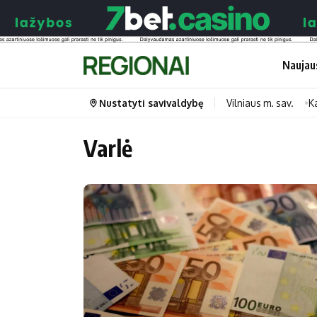
Naujau
Nustatyti savivaldybę
Vilniaus m. sav.
K
Varlė
Portalas
Kategorijos
Pradinis puslapis
Transportas
Savivaldybės
Gyvenimas
Naujausi
Horoskopai
Regionai
Laisvalaikis
Lietuva
Maistas
Pasaulis
Sveikata