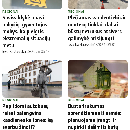
REGIONAI
REGIONAI
Savivaldybė imasi
Plečiamas vandentiekis ir
pokyčių: gyventojus
nuotekų tinklai: daliai
mokys, kaip elgtis
būstų netrukus atsivers
ekstremalių situacijų
galimybė prisijungti
metu
Ieva Kazlauskaitė
•
2026-05-01
Ieva Kazlauskaitė
•
2026-05-12
REGIONAI
REGIONAI
Papildomi autobusų
Būsto trūkumas
reisai palengvins
sprendžiamas iš esmės:
kasdienes keliones: ką
planuojama įrengti ir
svarbu žinoti?
nupirkti dešimtis butų