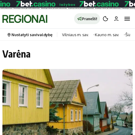
Pranešti!
Nustatyti savivaldybę
Vilniaus m. sav.
Kauno m. sav.
Šiauli
Varėna
Portalas
Kategorijos
Pradinis puslapis
Transportas
Savivaldybės
Gyvenimas
Naujausi
Horoskopai
Regionai
Laisvalaikis
Lietuva
Maistas
Pasaulis
Sveikata
Politika
Technologijos