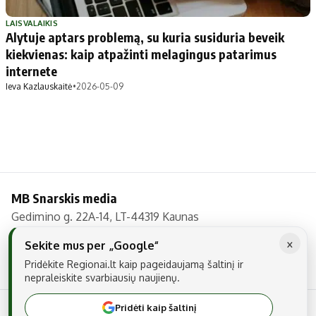
Patarimai
Indėlių palūkanos
Dirbtinis intelektas
Dienos naujienos
LAISVALAIKIS
Alytuje aptars problemą, su kuria susiduria beveik
Gineso rekordai
Ekonomikos naujienos
kiekvienas: kaip atpažinti melagingus patarimus
internete
Ieva Kazlauskaitė
•
2026-05-09
Didžiosios savivaldybės
Kitos savivaldybės
Vilniaus miesto
Druskininkų
Kauno miesto
Utenos rajono
Klaipėdos miesto
Jonavos rajono
Panevėžio miesto
Vilkaviškio rajono
MB Snarskis media
Šiaulių miesto
Tauragės rajono
Gedimino g. 22A-14, LT-44319 Kaunas
Alytaus miesto
Palangos miesto
Tel.: +370 606 17737
×
Sekite mus per „Google“
Marijampolės
Prienų rajono
El. paštas:
info@regionai.lt
Pridėkite Regionai.lt kaip pageidaujamą šaltinį ir
nepraleiskite svarbiausių naujienų.
Redakcija
Pridėti kaip šaltinį
© 2026 Visos teisės saugomos. Kopijuoti be raštiško sutikimo yra