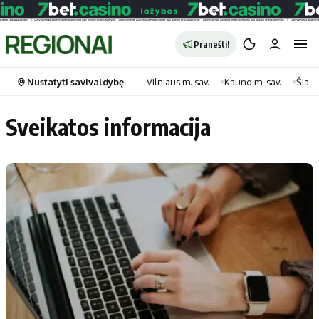
Pranešti!
Nustatyti savivaldybę
Vilniaus m. sav.
Kauno m. sav.
Šiauli
Sveikatos informacija
Portalas
Kategorijos
Pradinis puslapis
Transportas
Savivaldybės
Gyvenimas
Naujausi
Horoskopai
Regionai
Laisvalaikis
Lietuva
Maistas
Pasaulis
Sveikata
Politika
Technologijos