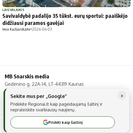
Patarimai
Indėlių palūkanos
Dirbtinis intelektas
Dienos naujienos
LAISVALAIKIS
Savivaldybė padalijo 35 tūkst. eurų sportui: paaiškėjo
Gineso rekordai
Ekonomikos naujienos
didžiausi paramos gavėjai
Ieva Kazlauskaitė
•
2026-06-03
Didžiosios savivaldybės
Kitos savivaldybės
Vilniaus miesto
Druskininkų
Kauno miesto
Utenos rajono
Klaipėdos miesto
Jonavos rajono
MB Snarskis media
Panevėžio miesto
Vilkaviškio rajono
Gedimino g. 22A-14, LT-44319 Kaunas
Šiaulių miesto
Tauragės rajono
Tel.: +370 606 17737
×
Alytaus miesto
Palangos miesto
Sekite mus per „Google“
El. paštas:
info@regionai.lt
Pridėkite Regionai.lt kaip pageidaujamą šaltinį ir
Marijampolės
Prienų rajono
nepraleiskite svarbiausių naujienų.
Pridėti kaip šaltinį
© 2026 Visos teisės saugomos. Kopijuoti be raštiško sutikimo yra
Redakcija
draudžiama.