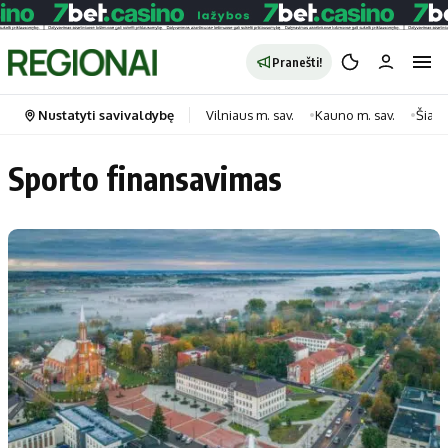
Pranešti!
Nustatyti savivaldybę
Vilniaus m. sav.
Kauno m. sav.
Šiauli
Sporto finansavimas
Portalas
Kategorijos
Pradinis puslapis
Transportas
Savivaldybės
Gyvenimas
Naujausi
Horoskopai
Regionai
Laisvalaikis
Lietuva
Maistas
Pasaulis
Sveikata
Politika
Technologijos