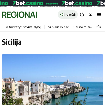
Pranešti!
Nustatyti savivaldybę
Vilniaus m. sav.
Kauno m. sav.
Šiauli
Sicilija
Portalas
Kategorijos
Pradinis puslapis
Transportas
Savivaldybės
Gyvenimas
Naujausi
Horoskopai
Regionai
Laisvalaikis
Lietuva
Maistas
Pasaulis
Sveikata
Politika
Technologijos