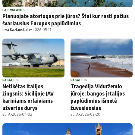
Patarimai
Indėlių palūkanos
Dirbtinis intelektas
Dienos naujienos
LAISVALAIKIS
Planuojate atostogas prie jūros? Štai kur rasti pačius
Gineso rekordai
Ekonomikos naujienos
švariausius Europos paplūdimius
Ieva Kazlauskaitė
•
2026-05-17
Didžiosios savivaldybės
Kitos savivaldybės
Vilniaus miesto
Druskininkų
Kauno miesto
Utenos rajono
Klaipėdos miesto
Jonavos rajono
Panevėžio miesto
Vilkaviškio rajono
PASAULIS
PASAULIS
Netikėtas Italijos
Tragedija Viduržemio
Šiaulių miesto
Tauragės rajono
žingsnis: Sicilijoje JAV
jūroje: bangos į Italijos
Alytaus miesto
Palangos miesto
kariniams orlaiviams
paplūdimius išmetė
Marijampolės
Prienų rajono
užvertos durys
žuvusiuosius
ELTA
•
2026-04-02
ELTA
•
2026-02-20
Redakcija