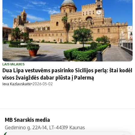
Apie mus
Autoriai
Kontaktai
Privatumo politika
Redakcijos politika
Receptai
LAISVALAIKIS
Dua Lipa vestuvėms pasirinko Sicilijos perlą: štai kodėl
visos žvaigždės dabar plūsta į Palermą
Ieva Kazlauskaitė
•
2026-05-02
MB Snarskis media
Gedimino g. 22A-14, LT-44319 Kaunas
Tel.: +370 606 17737