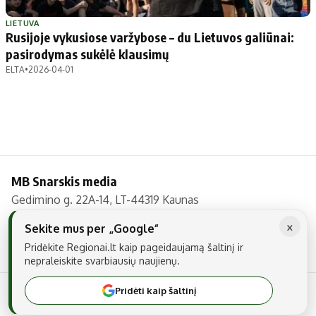
Patarimai
Indėlių palūkanos
Dirbtinis intelektas
Dienos naujienos
LIETUVA
Rusijoje vykusiose varžybose – du Lietuvos galiūnai:
Gineso rekordai
Ekonomikos naujienos
pasirodymas sukėlė klausimų
ELTA
•
2026-04-01
Didžiosios savivaldybės
Kitos savivaldybės
Vilniaus miesto
Druskininkų
Kauno miesto
Utenos rajono
Klaipėdos miesto
Jonavos rajono
MB Snarskis media
Panevėžio miesto
Vilkaviškio rajono
Gedimino g. 22A-14, LT-44319 Kaunas
Šiaulių miesto
Tauragės rajono
Tel.: +370 606 17737
×
Alytaus miesto
Palangos miesto
Sekite mus per „Google“
El. paštas:
info@regionai.lt
Pridėkite Regionai.lt kaip pageidaujamą šaltinį ir
Marijampolės
Prienų rajono
nepraleiskite svarbiausių naujienų.
Pridėti kaip šaltinį
© 2026 Visos teisės saugomos. Kopijuoti be raštiško sutikimo yra
Redakcija
draudžiama.