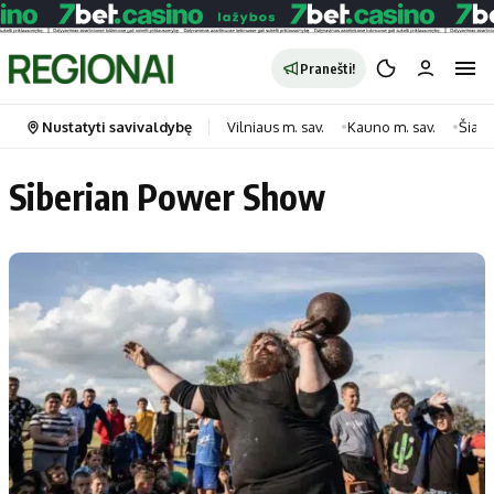
Pranešti!
Nustatyti savivaldybę
Vilniaus m. sav.
Kauno m. sav.
Šiauli
Siberian Power Show
Portalas
Kategorijos
Pradinis puslapis
Transportas
Savivaldybės
Gyvenimas
Naujausi
Horoskopai
Regionai
Laisvalaikis
Lietuva
Maistas
Pasaulis
Sveikata
Politika
Technologijos