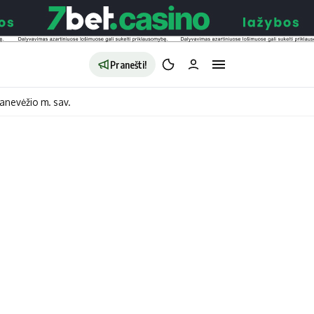
Pranešti!
anevėžio m. sav.
aldybės
Redakcija
Apie mus
o
Autoriai
no
Kontaktai
jono
Privatumo politika
ono
Redakcijos politika
sto
Receptai