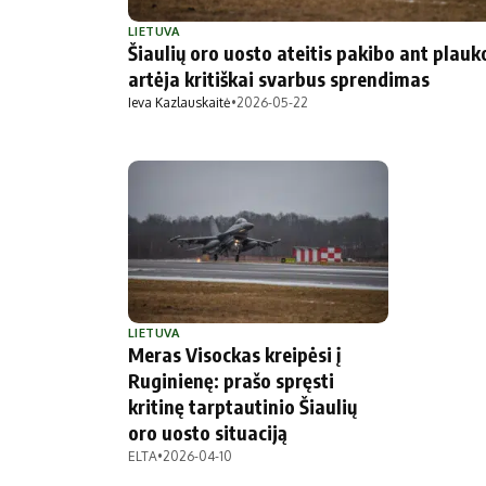
Politika
Technologijos
LIETUVA
Šiaulių oro uosto ateitis pakibo ant plauk
Patarimai
Indėlių palūkano
artėja kritiškai svarbus sprendimas
Dirbtinis intelektas
Dienos naujienos
Ieva Kazlauskaitė
•
2026-05-22
Gineso rekordai
Ekonomikos nauj
LIETUVA
Meras Visockas kreipėsi į
Ruginienę: prašo spręsti
kritinę tarptautinio Šiaulių
oro uosto situaciją
ELTA
•
2026-04-10