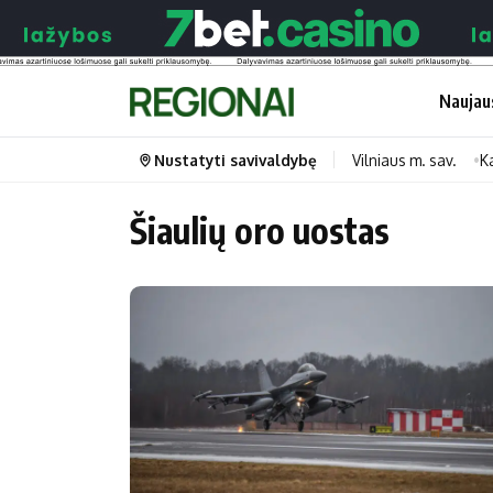
Naujau
Nustatyti savivaldybę
Vilniaus m. sav.
K
Šiaulių oro uostas
Portalas
Kategorijos
Pradinis puslapis
Transportas
Savivaldybės
Gyvenimas
Naujausi
Horoskopai
Regionai
Laisvalaikis
Lietuva
Maistas
Pasaulis
Sveikata