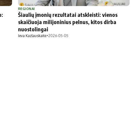
Marijampolės
Prienų rajono
REGIONAI
o:
Šiaulių įmonių rezultatai atskleisti: vienos
s
skaičiuoja milijoninius pelnus, kitos dirba
nuostolingai
ienos
Ieva Kazlauskaitė
•
2026-05-05