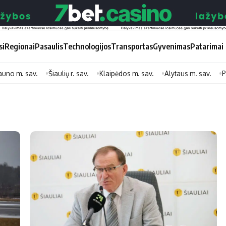
si
Regionai
Pasaulis
Technologijos
Transportas
Gyvenimas
Patarimai
auno m. sav.
Šiaulių r. sav.
Klaipėdos m. sav.
Alytaus m. sav.
P
Didžiosios savivaldybės
Kitos saviv
Vilniaus miesto
Druskininkų
Kauno miesto
Utenos rajon
Klaipėdos miesto
Jonavos rajo
Panevėžio miesto
Vilkaviškio ra
Šiaulių miesto
Tauragės raj
Alytaus miesto
Palangos mie