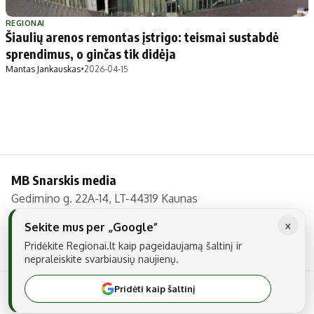
Patarimai
Indėlių palūkanos
Dirbtinis intelektas
Dienos naujienos
REGIONAI
Šiaulių arenos remontas įstrigo: teismai sustabdė
Gineso rekordai
Ekonomikos naujienos
sprendimus, o ginčas tik didėja
Mantas Jankauskas
•
2026-04-15
Didžiosios savivaldybės
Kitos savivaldybės
Vilniaus miesto
Druskininkų
Kauno miesto
Utenos rajono
Klaipėdos miesto
Jonavos rajono
MB Snarskis media
Panevėžio miesto
Vilkaviškio rajono
Gedimino g. 22A-14, LT-44319 Kaunas
Šiaulių miesto
Tauragės rajono
Tel.: +370 606 17737
×
Alytaus miesto
Palangos miesto
Sekite mus per „Google“
El. paštas:
info@regionai.lt
Pridėkite Regionai.lt kaip pageidaujamą šaltinį ir
Marijampolės
Prienų rajono
nepraleiskite svarbiausių naujienų.
Pridėti kaip šaltinį
© 2026 Visos teisės saugomos. Kopijuoti be raštiško sutikimo yra
Redakcija
draudžiama.