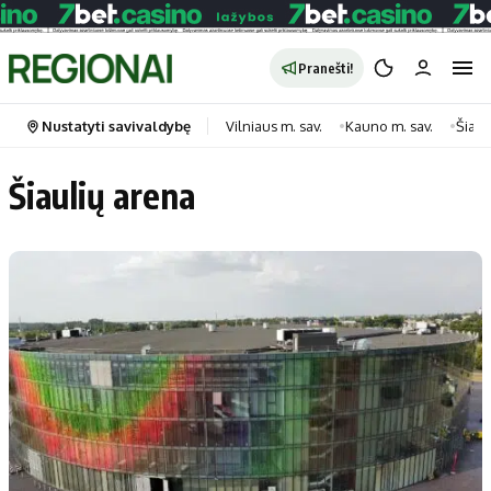
Pranešti!
Nustatyti savivaldybę
Vilniaus m. sav.
Kauno m. sav.
Šiauli
Šiaulių arena
Portalas
Kategorijos
Pradinis puslapis
Transportas
Savivaldybės
Gyvenimas
Naujausi
Horoskopai
Regionai
Laisvalaikis
Lietuva
Maistas
Pasaulis
Sveikata
Politika
Technologijos