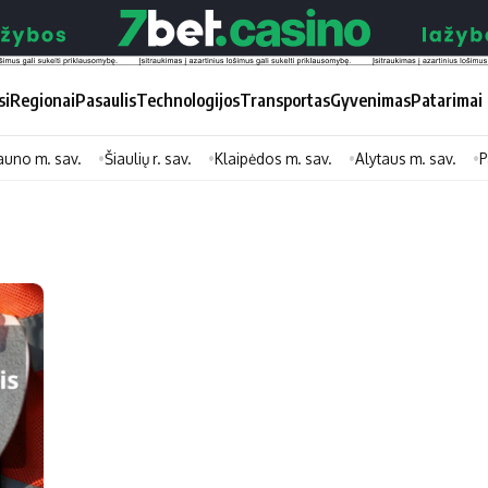
si
Regionai
Pasaulis
Technologijos
Transportas
Gyvenimas
Patarimai
auno m. sav.
Šiaulių r. sav.
Klaipėdos m. sav.
Alytaus m. sav.
P
Didžiosios savivaldybės
Kitos saviv
Vilniaus miesto
Druskininkų
Kauno miesto
Utenos rajon
Klaipėdos miesto
Jonavos rajo
Panevėžio miesto
Vilkaviškio ra
Šiaulių miesto
Tauragės raj
Alytaus miesto
Palangos mie