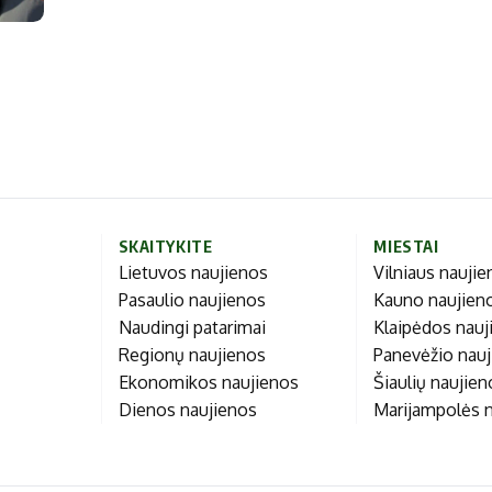
Marijampolės
Prienų rajono
s
ienos
SKAITYKITE
MIESTAI
Lietuvos naujienos
Vilniaus nauji
Pasaulio naujienos
Kauno naujien
Naudingi patarimai
Klaipėdos nauj
Regionų naujienos
Panevėžio nau
Ekonomikos naujienos
Šiaulių naujie
Dienos naujienos
Marijampolės 