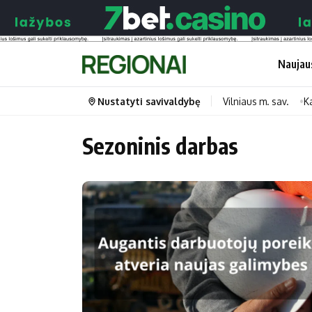
Naujau
Nustatyti savivaldybę
Vilniaus m. sav.
K
Sezoninis darbas
Portalas
Kategorijos
Pradinis puslapis
Transportas
Savivaldybės
Gyvenimas
Naujausi
Horoskopai
Regionai
Laisvalaikis
Lietuva
Maistas
Pasaulis
Sveikata