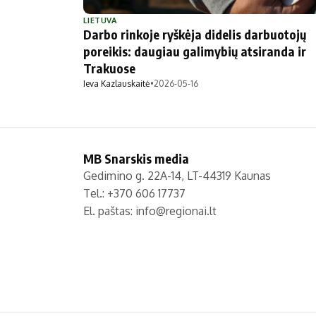
Politika
Technologijos
LIETUVA
Darbo rinkoje ryškėja didelis darbuotojų
Patarimai
Indėlių palūkano
poreikis: daugiau galimybių atsiranda ir
Dirbtinis intelektas
Dienos naujienos
Trakuose
Gineso rekordai
Ekonomikos nauj
Ieva Kazlauskaitė
•
2026-05-16
MB Snarskis media
Gedimino g. 22A-14, LT-44319 Kaunas
Tel.: +370 606 17737
El. paštas:
info@regionai.lt