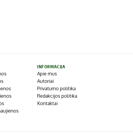
INFORMACIJA
enos
Apie mus
os
Autoriai
ienos
Privatumo politika
jienos
Redakcijos politika
nos
Kontaktai
naujienos