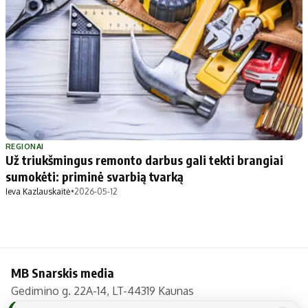
Apie mus
Autoriai
Kontaktai
Privatumo politika
Redakcijos politika
Receptai
REGIONAI
Už triukšmingus remonto darbus gali tekti brangiai
sumokėti: priminė svarbią tvarką
Ieva Kazlauskaitė
•
2026-05-12
MB Snarskis media
Gedimino g. 22A-14, LT-44319 Kaunas
Tel.: +370 606 17737