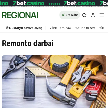
Pranešti!
Nustatyti savivaldybę
Vilniaus m. sav.
Kauno m. sav.
Šiauli
Remonto darbai
Portalas
Kategorijos
Pradinis puslapis
Transportas
Savivaldybės
Gyvenimas
Naujausi
Horoskopai
Regionai
Laisvalaikis
Lietuva
Maistas
Pasaulis
Sveikata
Politika
Technologijos