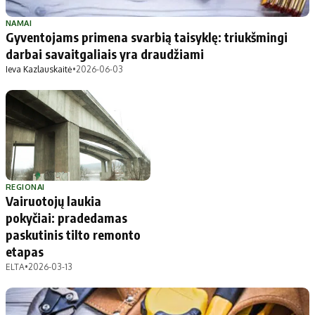
Patarimai
Indėlių palūkanos
Dirbtinis intelektas
Dienos naujienos
NAMAI
Gyventojams primena svarbią taisyklę: triukšmingi
Gineso rekordai
Ekonomikos naujienos
darbai savaitgaliais yra draudžiami
Ieva Kazlauskaitė
•
2026-06-03
Didžiosios savivaldybės
Kitos savivaldybės
Vilniaus miesto
Druskininkų
Kauno miesto
Utenos rajono
Klaipėdos miesto
Jonavos rajono
Panevėžio miesto
Vilkaviškio rajono
REGIONAI
Vairuotojų laukia
Šiaulių miesto
Tauragės rajono
pokyčiai: pradedamas
Alytaus miesto
Palangos miesto
paskutinis tilto remonto
Marijampolės
Prienų rajono
etapas
ELTA
•
2026-03-13
Redakcija