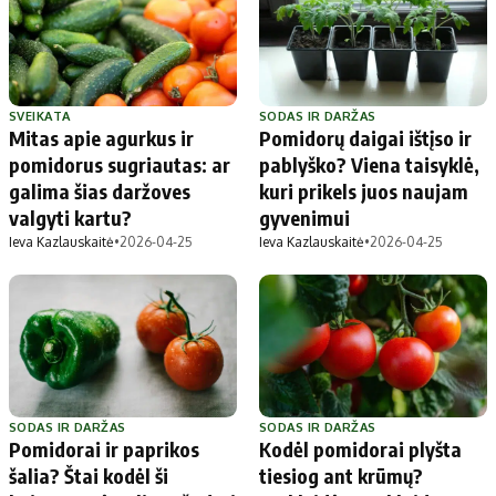
SVEIKATA
SODAS IR DARŽAS
Mitas apie agurkus ir
Pomidorų daigai ištįso ir
pomidorus sugriautas: ar
pablyško? Viena taisyklė,
galima šias daržoves
kuri prikels juos naujam
valgyti kartu?
gyvenimui
Ieva Kazlauskaitė
•
2026-04-25
Ieva Kazlauskaitė
•
2026-04-25
SODAS IR DARŽAS
SODAS IR DARŽAS
Pomidorai ir paprikos
Kodėl pomidorai plyšta
šalia? Štai kodėl ši
tiesiog ant krūmų?