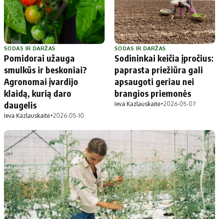
Apie mus
Autoriai
Kontaktai
Privatumo politika
SODAS IR DARŽAS
SODAS IR DARŽAS
Pomidorai užauga
Sodininkai keičia įpročius:
Redakcijos politika
smulkūs ir beskoniai?
paprasta priežiūra gali
Receptai
Agronomai įvardijo
apsaugoti geriau nei
klaidą, kurią daro
brangios priemonės
daugelis
Ieva Kazlauskaitė
•
2026-05-07
Ieva Kazlauskaitė
•
2026-05-10