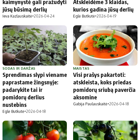
kaimynystė gali pražudyti
Atskleidėme 3 klaidas,
jūsų būsimą derlių
kurios gadina jūsų derlių
Ieva Kazlauskaitė
•
2026-04-24
Eglė Butkutė
•
2026-04-19
SODAS IR DARŽAS
MAISTAS
Sprendimas slypi viename
Visi prašys pakartoti:
paprastame žingsnyje:
atskleista, koks priedas
padarykite tai ir
pomidorų sriubą paverčia
pomidorų derlius
aksomine
nustebins
Gabija Paulauskaitė
•
2026-04-18
Eglė Butkutė
•
2026-04-18