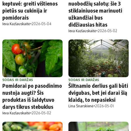
keptuvė: greiti vištienos
nuobodžių salotų: šie 3
pietūs su cukinija ir
stiklainiuose marinuoti
pomidorais
užkandžiai bus
didžiausias hitas
Ieva Kazlauskaitė
•
2026-05-04
Ieva Kazlauskaitė
•
2026-05-02
SODAS IR DARŽAS
SODAS IR DARŽAS
Pomidorai po pasodinimo
Šiltnamio derlius gali būti
nustoja augti? Šis
dvigubas, bet jei darai šią
produktas iš šaldytuvo
klaidą, to nepasieksi
darys tikrus stebuklus
Lina Snarskienė
•
2026-05-01
Ieva Kazlauskaitė
•
2026-05-02