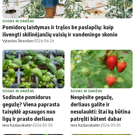
SODAS IR DARŽAS
Pomidorų laistymas ir trąšos be paslapčių: kaip
išvengti skilinėjančių vaisių ir vandeningo skonio
Vytautas Strazdas
•
2026-06-26
SODAS IR DARŽAS
SODAS IR DARŽAS
Sodinate pomidorus
Nespėsite gegužę,
gegužę? Viena paprasta
derliaus galite ir
taisyklė apsaugos nuo
nesulaukti: štai ką būtina
ligų ir prasto derliaus
patręšti būtent dabar
Ieva Kazlauskaitė
•
2026-05-05
Ieva Kazlauskaitė
•
2026-05-05