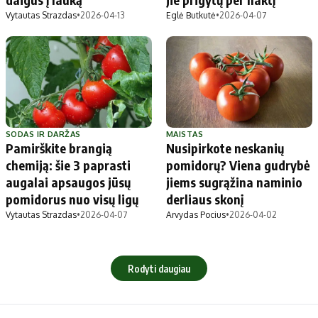
Vytautas Strazdas
•
2026-04-13
Eglė Butkutė
•
2026-04-07
SODAS IR DARŽAS
MAISTAS
Pamirškite brangią
Nusipirkote neskanių
chemiją: šie 3 paprasti
pomidorų? Viena gudrybė
augalai apsaugos jūsų
jiems sugrąžina naminio
pomidorus nuo visų ligų
derliaus skonį
Vytautas Strazdas
•
2026-04-07
Arvydas Pocius
•
2026-04-02
Rodyti daugiau