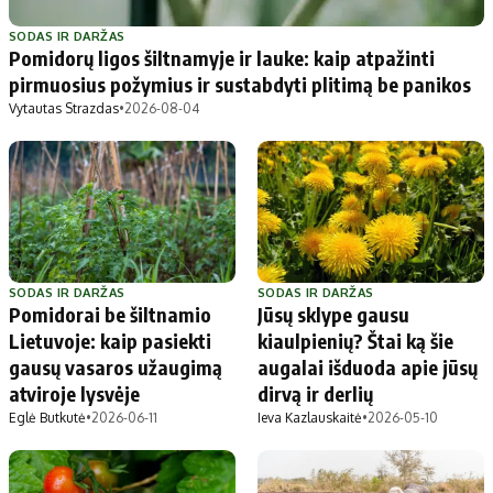
Patarimai
Indėlių palūkanos
Dirbtinis intelektas
Dienos naujienos
SODAS IR DARŽAS
Pomidorų ligos šiltnamyje ir lauke: kaip atpažinti
Gineso rekordai
Ekonomikos naujienos
pirmuosius požymius ir sustabdyti plitimą be panikos
Vytautas Strazdas
•
2026-08-04
Didžiosios savivaldybės
Kitos savivaldybės
Vilniaus miesto
Druskininkų
Kauno miesto
Utenos rajono
Klaipėdos miesto
Jonavos rajono
Panevėžio miesto
Vilkaviškio rajono
SODAS IR DARŽAS
SODAS IR DARŽAS
Pomidorai be šiltnamio
Jūsų sklype gausu
Šiaulių miesto
Tauragės rajono
Lietuvoje: kaip pasiekti
kiaulpienių? Štai ką šie
Alytaus miesto
Palangos miesto
gausų vasaros užaugimą
augalai išduoda apie jūsų
Marijampolės
Prienų rajono
atviroje lysvėje
dirvą ir derlių
Eglė Butkutė
•
2026-06-11
Ieva Kazlauskaitė
•
2026-05-10
Redakcija