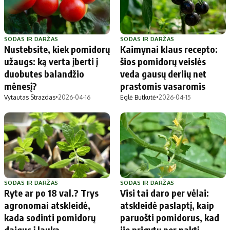
SODAS IR DARŽAS
SODAS IR DARŽAS
Nustebsite, kiek pomidorų
Kaimynai klaus recepto:
užaugs: ką verta įberti į
šios pomidorų veislės
duobutes balandžio
veda gausų derlių net
mėnesį?
prastomis vasaromis
Vytautas Strazdas
•
2026-04-16
Eglė Butkutė
•
2026-04-15
SODAS IR DARŽAS
SODAS IR DARŽAS
Ryte ar po 18 val.? Trys
Visi tai daro per vėlai:
agronomai atskleidė,
atskleidė paslaptį, kaip
kada sodinti pomidorų
paruošti pomidorus, kad
daigus į lauką
jie prigytų per naktį