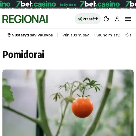
Pranešti!
Nustatyti savivaldybę
Vilniaus m. sav.
Kauno m. sav.
Šiauli
Pomidorai
Portalas
Kategorijos
Pradinis puslapis
Transportas
Savivaldybės
Gyvenimas
Naujausi
Horoskopai
Regionai
Laisvalaikis
Lietuva
Maistas
Pasaulis
Sveikata
Politika
Technologijos