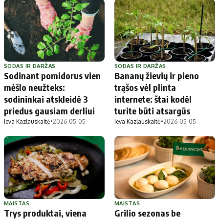
SODAS IR DARŽAS
SODAS IR DARŽAS
Sodinant pomidorus vien
Bananų žievių ir pieno
mėšlo neužteks:
trąšos vėl plinta
sodininkai atskleidė 3
internete: štai kodėl
priedus gausiam derliui
turite būti atsargūs
Ieva Kazlauskaitė
•
2026-05-05
Ieva Kazlauskaitė
•
2026-05-05
MAISTAS
MAISTAS
Trys produktai, viena
Grilio sezonas be