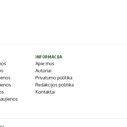
INFORMACIJA
enos
Apie mus
os
Autoriai
ienos
Privatumo politika
jienos
Redakcijos politika
nos
Kontaktai
naujienos
ma.