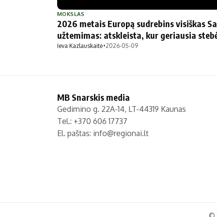
Politika
Technologijos
MOKSLAS
2026 metais Europą sudrebins visiškas Sa
Patarimai
Indėlių palūkano
užtemimas: atskleista, kur geriausia steb
Dirbtinis intelektas
Dienos naujienos
Ieva Kazlauskaitė
•
2026-05-09
Gineso rekordai
Ekonomikos nauj
MB Snarskis media
Gedimino g. 22A-14, LT-44319 Kaunas
Tel.: +370 606 17737
El. paštas:
info@regionai.lt
© 