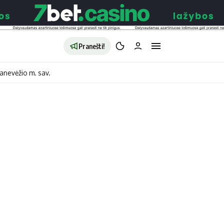
Pranešti!
anevėžio m. sav.
aldybės
Redakcija
Apie mus
o
Autoriai
no
Kontaktai
jono
Privatumo politika
ono
Redakcijos politika
sto
Receptai