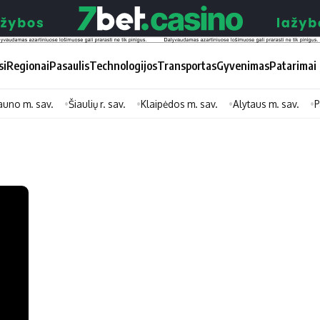
si
Regionai
Pasaulis
Technologijos
Transportas
Gyvenimas
Patarimai
auno m. sav.
Šiaulių r. sav.
Klaipėdos m. sav.
Alytaus m. sav.
P
Didžiosios savivaldybės
Kitos saviv
Vilniaus miesto
Druskininkų
Kauno miesto
Utenos rajon
Klaipėdos miesto
Jonavos rajo
Panevėžio miesto
Vilkaviškio ra
Šiaulių miesto
Tauragės raj
Alytaus miesto
Palangos mie