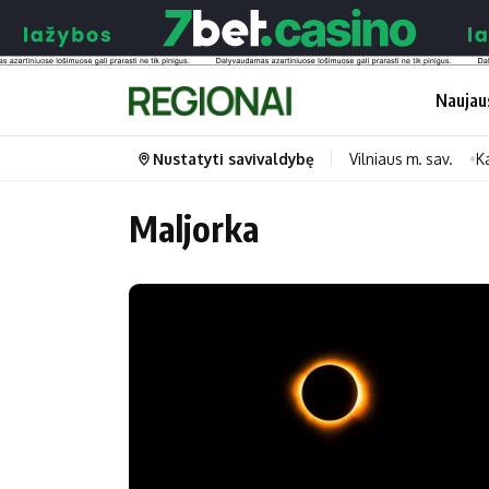
Naujau
Nustatyti savivaldybę
Vilniaus m. sav.
K
Maljorka
Portalas
Kategorijos
Pradinis puslapis
Transportas
Savivaldybės
Gyvenimas
Naujausi
Horoskopai
Regionai
Laisvalaikis
Lietuva
Maistas
Pasaulis
Sveikata