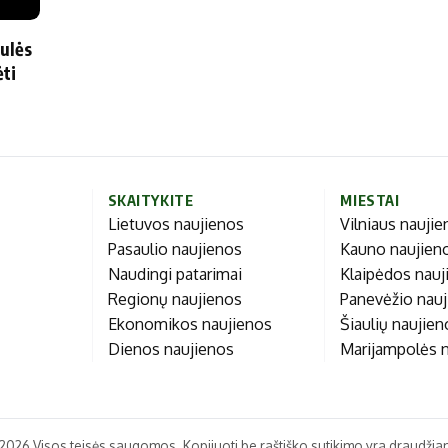
Marijampolės
Prienų rajono
ulės
s
ėti
ienos
SKAITYKITE
MIESTAI
Lietuvos naujienos
Vilniaus nauji
Pasaulio naujienos
Kauno naujien
Naudingi patarimai
Klaipėdos nauj
Regionų naujienos
Panevėžio nau
Ekonomikos naujienos
Šiaulių naujie
Dienos naujienos
Marijampolės 
2026 Visos teisės saugomos. Kopijuoti be raštiško sutikimo yra draudžia