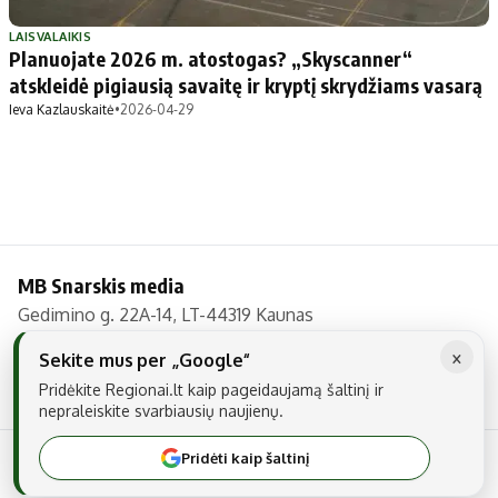
Patarimai
Indėlių palūkanos
Dirbtinis intelektas
Dienos naujienos
LAISVALAIKIS
Planuojate 2026 m. atostogas? „Skyscanner“
Gineso rekordai
Ekonomikos naujienos
atskleidė pigiausią savaitę ir kryptį skrydžiams vasarą
Ieva Kazlauskaitė
•
2026-04-29
Didžiosios savivaldybės
Kitos savivaldybės
Vilniaus miesto
Druskininkų
Kauno miesto
Utenos rajono
Klaipėdos miesto
Jonavos rajono
MB Snarskis media
Panevėžio miesto
Vilkaviškio rajono
Gedimino g. 22A-14, LT-44319 Kaunas
Šiaulių miesto
Tauragės rajono
Tel.: +370 606 17737
×
Alytaus miesto
Palangos miesto
Sekite mus per „Google“
El. paštas:
info@regionai.lt
Pridėkite Regionai.lt kaip pageidaujamą šaltinį ir
Marijampolės
Prienų rajono
nepraleiskite svarbiausių naujienų.
Pridėti kaip šaltinį
© 2026 Visos teisės saugomos. Kopijuoti be raštiško sutikimo yra
Redakcija
draudžiama.