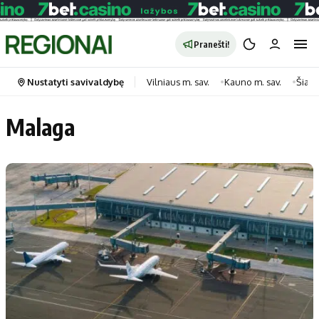
Pranešti!
Nustatyti savivaldybę
Vilniaus m. sav.
Kauno m. sav.
Šiauli
Malaga
Portalas
Kategorijos
Pradinis puslapis
Transportas
Savivaldybės
Gyvenimas
Naujausi
Horoskopai
Regionai
Laisvalaikis
Lietuva
Maistas
Pasaulis
Sveikata
Politika
Technologijos