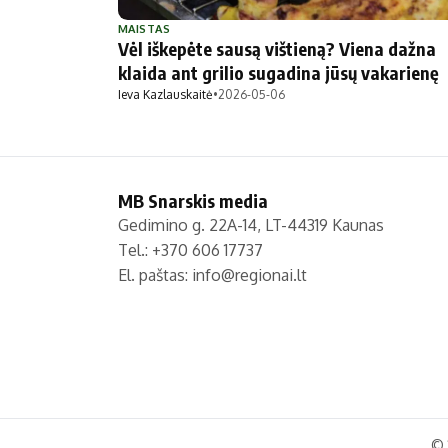
Politika
Technologijos
MAISTAS
Vėl iškepėte sausą vištieną? Viena dažna
Patarimai
Indėlių palūkano
klaida ant grilio sugadina jūsų vakarienę
Dirbtinis intelektas
Dienos naujienos
Ieva Kazlauskaitė
•
2026-05-06
Gineso rekordai
Ekonomikos nauj
MB Snarskis media
Gedimino g. 22A-14, LT-44319 Kaunas
Tel.: +370 606 17737
El. paštas:
info@regionai.lt
© 