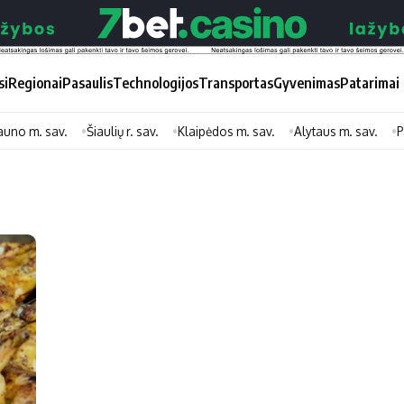
si
Regionai
Pasaulis
Technologijos
Transportas
Gyvenimas
Patarimai
auno m. sav.
Šiaulių r. sav.
Klaipėdos m. sav.
Alytaus m. sav.
P
Didžiosios savivaldybės
Kitos saviv
Vilniaus miesto
Druskininkų
Kauno miesto
Utenos rajon
Klaipėdos miesto
Jonavos rajo
Panevėžio miesto
Vilkaviškio ra
Šiaulių miesto
Tauragės raj
Alytaus miesto
Palangos mie