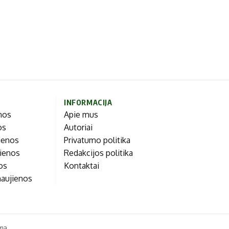
INFORMACIJA
enos
Apie mus
os
Autoriai
ienos
Privatumo politika
jienos
Redakcijos politika
nos
Kontaktai
naujienos
ma.