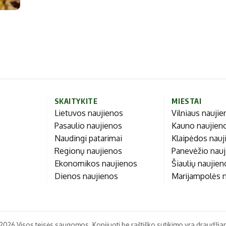
Marijampolės
Prienų rajono
s
ienos
SKAITYKITE
MIESTAI
Lietuvos naujienos
Vilniaus nauji
Pasaulio naujienos
Kauno naujien
Naudingi patarimai
Klaipėdos nauj
Regionų naujienos
Panevėžio nau
Ekonomikos naujienos
Šiaulių naujie
Dienos naujienos
Marijampolės 
2026 Visos teisės saugomos. Kopijuoti be raštiško sutikimo yra draudžia