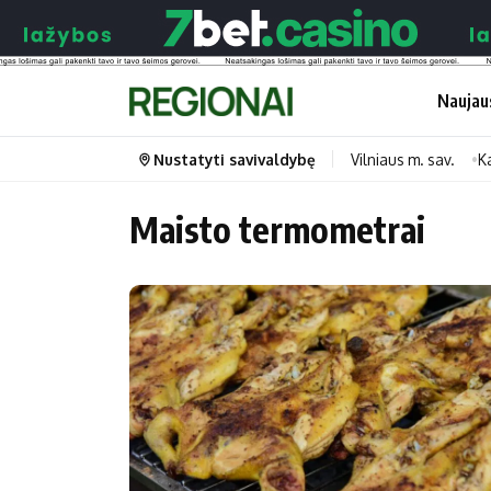
Naujau
Nustatyti savivaldybę
Vilniaus m. sav.
K
Maisto termometrai
Portalas
Kategorijos
Pradinis puslapis
Transportas
Savivaldybės
Gyvenimas
Naujausi
Horoskopai
Regionai
Laisvalaikis
Lietuva
Maistas
Pasaulis
Sveikata