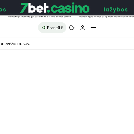
Pranešti!
anevėžio m. sav.
aldybės
Redakcija
Apie mus
o
Autoriai
no
Kontaktai
jono
Privatumo politika
ono
Redakcijos politika
sto
Receptai