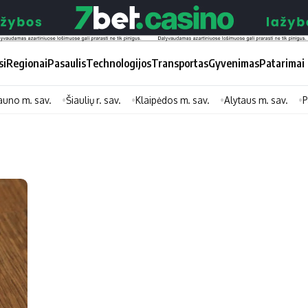
si
Regionai
Pasaulis
Technologijos
Transportas
Gyvenimas
Patarimai
auno m. sav.
Šiaulių r. sav.
Klaipėdos m. sav.
Alytaus m. sav.
P
Didžiosios savivaldybės
Kitos saviv
Vilniaus miesto
Druskininkų
Kauno miesto
Utenos rajon
Klaipėdos miesto
Jonavos rajo
Panevėžio miesto
Vilkaviškio ra
Šiaulių miesto
Tauragės raj
Alytaus miesto
Palangos mie