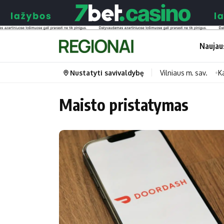
Naujau
Nustatyti savivaldybę
Vilniaus m. sav.
K
Maisto pristatymas
Portalas
Kategorijos
Pradinis puslapis
Transportas
Savivaldybės
Gyvenimas
Naujausi
Horoskopai
Regionai
Laisvalaikis
Lietuva
Maistas
Pasaulis
Sveikata