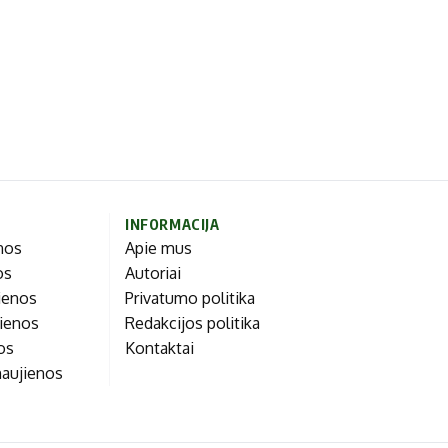
INFORMACIJA
enos
Apie mus
os
Autoriai
ienos
Privatumo politika
jienos
Redakcijos politika
nos
Kontaktai
naujienos