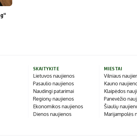
Marijampolės
Prienų rajono
ng“
s
ienos
SKAITYKITE
MIESTAI
Lietuvos naujienos
Vilniaus nauji
Pasaulio naujienos
Kauno naujien
Naudingi patarimai
Klaipėdos nauj
Regionų naujienos
Panevėžio nau
Ekonomikos naujienos
Šiaulių naujie
Dienos naujienos
Marijampolės 