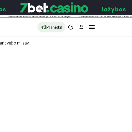
Pranešti!
anevėžio m. sav.
aldybės
Redakcija
Apie mus
o
Autoriai
no
Kontaktai
jono
Privatumo politika
ono
Redakcijos politika
sto
Receptai