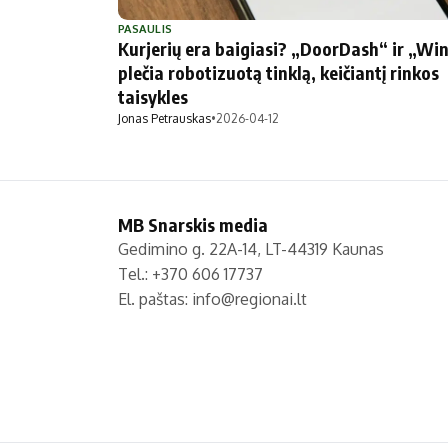
Politika
Technologijos
PASAULIS
Kurjerių era baigiasi? „DoorDash“ ir „Wi
Patarimai
Indėlių palūkano
plečia robotizuotą tinklą, keičiantį rinkos
Dirbtinis intelektas
Dienos naujienos
taisykles
Gineso rekordai
Ekonomikos nauj
Jonas Petrauskas
•
2026-04-12
MB Snarskis media
Gedimino g. 22A-14, LT-44319 Kaunas
Tel.: +370 606 17737
El. paštas:
info@regionai.lt