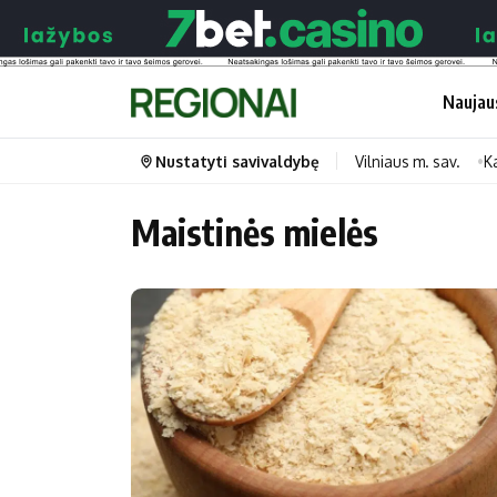
Naujau
Nustatyti savivaldybę
Vilniaus m. sav.
K
Maistinės mielės
Portalas
Kategorijos
Pradinis puslapis
Transportas
Savivaldybės
Gyvenimas
Naujausi
Horoskopai
Regionai
Laisvalaikis
Lietuva
Maistas
Pasaulis
Sveikata