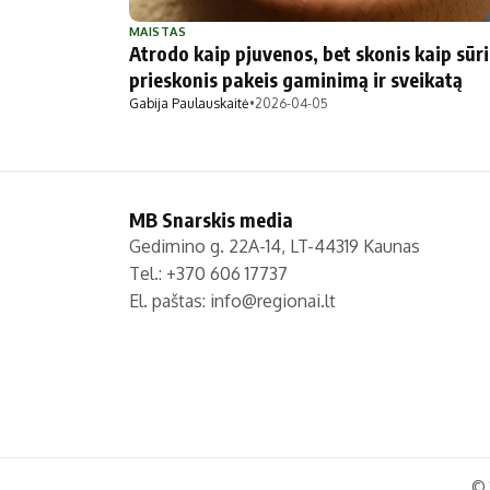
Politika
Technologijos
MAISTAS
Atrodo kaip pjuvenos, bet skonis kaip sūrio
Patarimai
Indėlių palūkano
prieskonis pakeis gaminimą ir sveikatą
Dirbtinis intelektas
Dienos naujienos
Gabija Paulauskaitė
•
2026-04-05
Gineso rekordai
Ekonomikos nauj
MB Snarskis media
Gedimino g. 22A-14, LT-44319 Kaunas
Tel.: +370 606 17737
El. paštas:
info@regionai.lt
© 