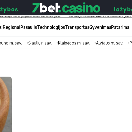
si
Regionai
Pasaulis
Technologijos
Transportas
Gyvenimas
Patarimai
auno m. sav.
Šiaulių r. sav.
Klaipėdos m. sav.
Alytaus m. sav.
P
Didžiosios savivaldybės
Kitos saviv
Vilniaus miesto
Druskininkų
Kauno miesto
Utenos rajon
Klaipėdos miesto
Jonavos rajo
Panevėžio miesto
Vilkaviškio ra
Šiaulių miesto
Tauragės raj
Alytaus miesto
Palangos mie