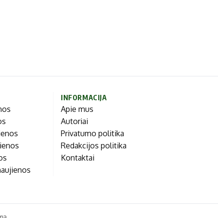
INFORMACIJA
enos
Apie mus
os
Autoriai
ienos
Privatumo politika
jienos
Redakcijos politika
nos
Kontaktai
naujienos
ma.