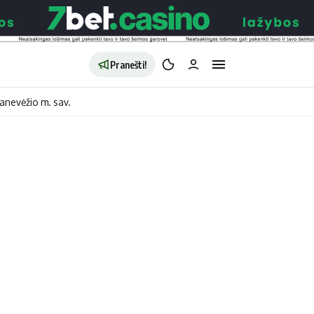
Pranešti!
anevėžio m. sav.
aldybės
Redakcija
Apie mus
o
Autoriai
no
Kontaktai
jono
Privatumo politika
ono
Redakcijos politika
sto
Receptai