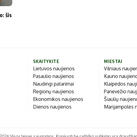
Marijampolės
Prienų rajono
: šis
s
ienos
SKAITYKITE
MIESTAI
Lietuvos naujienos
Vilniaus nauji
Pasaulio naujienos
Kauno naujien
Naudingi patarimai
Klaipėdos nauj
Regionų naujienos
Panevėžio nau
Ekonomikos naujienos
Šiaulių naujie
Dienos naujienos
Marijampolės 
2026 Visos teisės saugomos. Kopijuoti be raštiško sutikimo yra draudžia