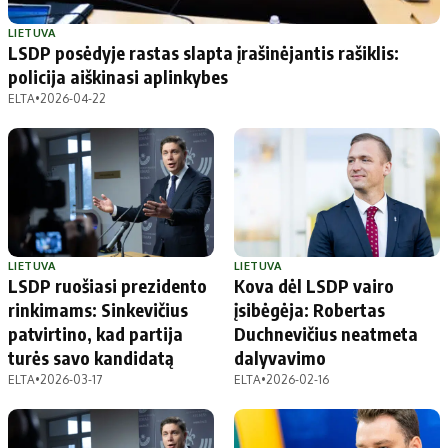
Patarimai
Indėlių palūkanos
Dirbtinis intelektas
Dienos naujienos
LIETUVA
LSDP posėdyje rastas slapta įrašinėjantis rašiklis:
Gineso rekordai
Ekonomikos naujienos
policija aiškinasi aplinkybes
ELTA
•
2026-04-22
Didžiosios savivaldybės
Kitos savivaldybės
Vilniaus miesto
Druskininkų
Kauno miesto
Utenos rajono
Klaipėdos miesto
Jonavos rajono
Panevėžio miesto
Vilkaviškio rajono
LIETUVA
LIETUVA
LSDP ruošiasi prezidento
Kova dėl LSDP vairo
Šiaulių miesto
Tauragės rajono
rinkimams: Sinkevičius
įsibėgėja: Robertas
Alytaus miesto
Palangos miesto
patvirtino, kad partija
Duchnevičius neatmeta
Marijampolės
Prienų rajono
turės savo kandidatą
dalyvavimo
ELTA
•
2026-03-17
ELTA
•
2026-02-16
Redakcija