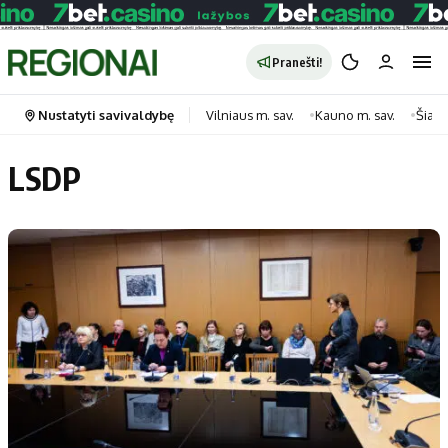
Pranešti!
Nustatyti savivaldybę
Vilniaus m. sav.
Kauno m. sav.
Šiauli
LSDP
Portalas
Kategorijos
Pradinis puslapis
Transportas
Savivaldybės
Gyvenimas
Naujausi
Horoskopai
Regionai
Laisvalaikis
Lietuva
Maistas
Pasaulis
Sveikata
Politika
Technologijos