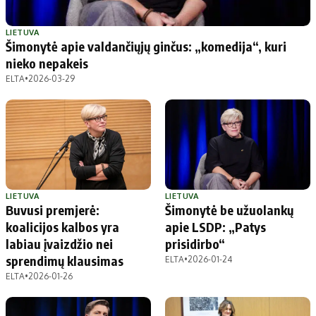
LIETUVA
Šimonytė apie valdančiųjų ginčus: „komedija“, kuri
nieko nepakeis
ELTA
•
2026-03-29
LIETUVA
LIETUVA
Buvusi premjerė:
Šimonytė be užuolankų
koalicijos kalbos yra
apie LSDP: „Patys
labiau įvaizdžio nei
prisidirbo“
sprendimų klausimas
ELTA
•
2026-01-24
ELTA
•
2026-01-26