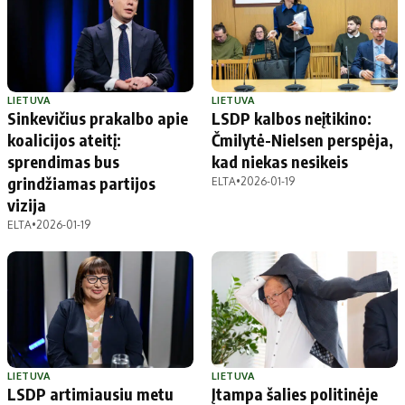
LIETUVA
LIETUVA
Sinkevičius prakalbo apie
LSDP kalbos neįtikino:
koalicijos ateitį:
Čmilytė-Nielsen perspėja,
sprendimas bus
kad niekas nesikeis
grindžiamas partijos
ELTA
•
2026-01-19
vizija
ELTA
•
2026-01-19
LIETUVA
LIETUVA
LSDP artimiausiu metu
Įtampa šalies politinėje