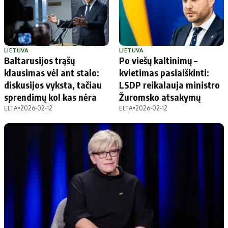
Apie mus
Autoriai
Kontaktai
Privatumo politika
LIETUVA
LIETUVA
Baltarusijos trąšų
Po viešų kaltinimų –
Redakcijos politika
klausimas vėl ant stalo:
kvietimas pasiaiškinti:
Receptai
diskusijos vyksta, tačiau
LSDP reikalauja ministro
sprendimų kol kas nėra
Žuromsko atsakymų
ELTA
•
2026-02-12
ELTA
•
2026-02-12