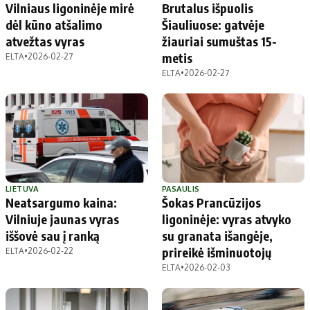
Vilniaus ligoninėje mirė
Brutalus išpuolis
dėl kūno atšalimo
Šiauliuose: gatvėje
atvežtas vyras
žiauriai sumuštas 15-
metis
ELTA
•
2026-02-27
ELTA
•
2026-02-27
LIETUVA
PASAULIS
Neatsargumo kaina:
Šokas Prancūzijos
Vilniuje jaunas vyras
ligoninėje: vyras atvyko
iššovė sau į ranką
su granata išangėje,
prireikė išminuotojų
ELTA
•
2026-02-22
ELTA
•
2026-02-03