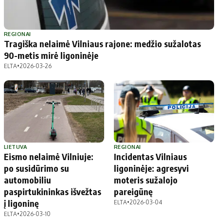
REGIONAI
Tragiška nelaimė Vilniaus rajone: medžio sužalotas
90-metis mirė ligoninėje
ELTA
•
2026-03-26
LIETUVA
REGIONAI
Eismo nelaimė Vilniuje:
Incidentas Vilniaus
po susidūrimo su
ligoninėje: agresyvi
automobiliu
moteris sužalojo
paspirtukininkas išvežtas
pareigūnę
į ligoninę
ELTA
•
2026-03-04
ELTA
•
2026-03-10