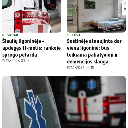
Apie mus
Autoriai
Kontaktai
Privatumo politika
REGIONAI
LIETUVA
Redakcijos politika
Šiaulių ligoninėje –
Sostinėje atnaujinta dar
Receptai
apdegęs 11-metis: rankoje
viena ligoninė: bus
sprogo petarda
teikiama paliatyvioji ir
demencijos slauga
ELTA
•
2026-03-16
ELTA
•
2026-03-15