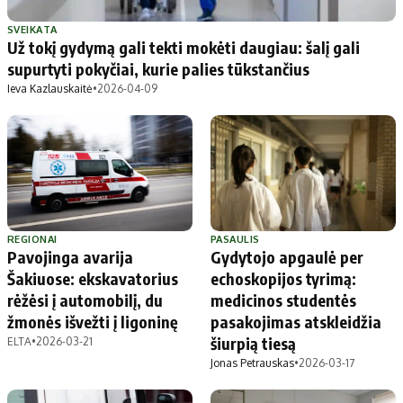
Patarimai
Indėlių palūkanos
Dirbtinis intelektas
Dienos naujienos
SVEIKATA
Už tokį gydymą gali tekti mokėti daugiau: šalį gali
Gineso rekordai
Ekonomikos naujienos
supurtyti pokyčiai, kurie palies tūkstančius
Ieva Kazlauskaitė
•
2026-04-09
Didžiosios savivaldybės
Kitos savivaldybės
Vilniaus miesto
Druskininkų
Kauno miesto
Utenos rajono
Klaipėdos miesto
Jonavos rajono
Panevėžio miesto
Vilkaviškio rajono
REGIONAI
PASAULIS
Pavojinga avarija
Gydytojo apgaulė per
Šiaulių miesto
Tauragės rajono
Šakiuose: ekskavatorius
echoskopijos tyrimą:
Alytaus miesto
Palangos miesto
rėžėsi į automobilį, du
medicinos studentės
Marijampolės
Prienų rajono
žmonės išvežti į ligoninę
pasakojimas atskleidžia
šiurpią tiesą
ELTA
•
2026-03-21
Jonas Petrauskas
•
2026-03-17
Redakcija