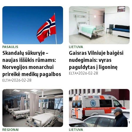
PASAULIS
LIETUVA
Skandalų sūkuryje –
Gaisras Vilniuje baigėsi
naujas iššūkis rūmams:
nudegimais: vyras
Norvegijos monarchui
paguldytas į ligoninę
prireikė medikų pagalbos
ELTA
•
2026-02-28
ELTA
•
2026-02-28
REGIONAI
LIETUVA