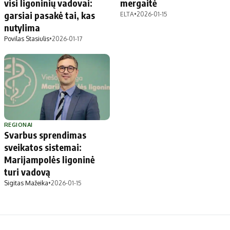
visi ligoninių vadovai:
mergaitė
garsiai pasakė tai, kas
ELTA
•
2026-01-15
nutylima
Povilas Stasiulis
•
2026-01-17
REGIONAI
Svarbus sprendimas
sveikatos sistemai:
Marijampolės ligoninė
turi vadovą
Sigitas Mažeika
•
2026-01-15