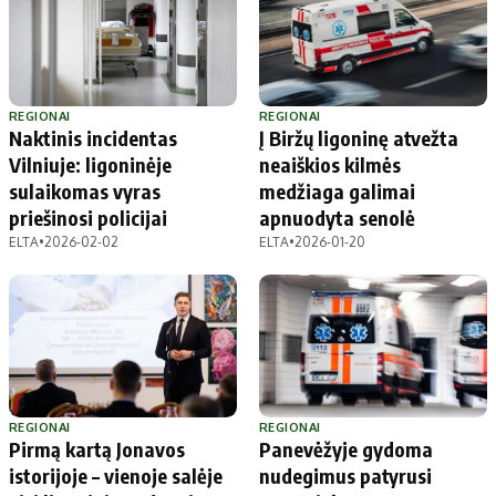
REGIONAI
REGIONAI
Naktinis incidentas
Į Biržų ligoninę atvežta
Vilniuje: ligoninėje
neaiškios kilmės
sulaikomas vyras
medžiaga galimai
priešinosi policijai
apnuodyta senolė
ELTA
•
2026-02-02
ELTA
•
2026-01-20
REGIONAI
REGIONAI
Pirmą kartą Jonavos
Panevėžyje gydoma
istorijoje – vienoje salėje
nudegimus patyrusi