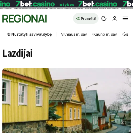
Pranešti!
Nustatyti savivaldybę
Vilniaus m. sav.
Kauno m. sav.
Šiauli
Lazdijai
Portalas
Kategorijos
Pradinis puslapis
Transportas
Savivaldybės
Gyvenimas
Naujausi
Horoskopai
Regionai
Laisvalaikis
Lietuva
Maistas
Pasaulis
Sveikata
Politika
Technologijos