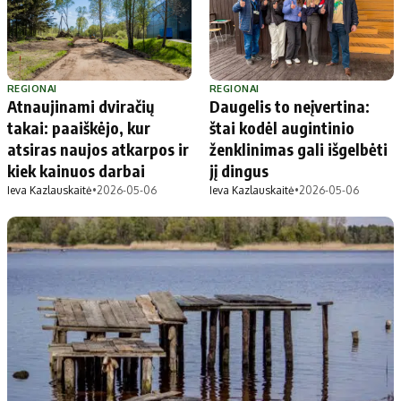
Apie mus
Autoriai
Kontaktai
Privatumo politika
REGIONAI
REGIONAI
Atnaujinami dviračių
Daugelis to neįvertina:
Redakcijos politika
takai: paaiškėjo, kur
štai kodėl augintinio
Receptai
atsiras naujos atkarpos ir
ženklinimas gali išgelbėti
kiek kainuos darbai
jį dingus
Ieva Kazlauskaitė
•
2026-05-06
Ieva Kazlauskaitė
•
2026-05-06