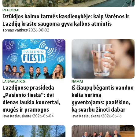
Patarimai
Indėlių palūkanos
Dirbtinis intelektas
Dienos naujienos
REGIONAI
Dzūkijos kaimo tarmės kasdienybėje: kaip Varėnos ir
Gineso rekordai
Ekonomikos naujienos
Lazdijų krašte saugoma gyva kalbos atmintis
Tomas Vaitkus
•
2026-08-02
Didžiosios savivaldybės
Kitos savivaldybės
Vilniaus miesto
Druskininkų
Kauno miesto
Utenos rajono
Klaipėdos miesto
Jonavos rajono
Panevėžio miesto
Vilkaviškio rajono
LAISVALAIKIS
NAMAI
Lazdijuose prasideda
Iš čiaupų bėgantis vanduo
Šiaulių miesto
Tauragės rajono
„Pasienio fiesta“: dvi
kelia nerimą
Alytaus miesto
Palangos miesto
dienas laukia koncertai,
gyventojams: paaiškino,
Marijampolės
Prienų rajono
mugės ir pramogos
ką svarbu žinoti dabar
Ieva Kazlauskaitė
•
2026-06-04
Ieva Kazlauskaitė
•
2026-05-16
Redakcija