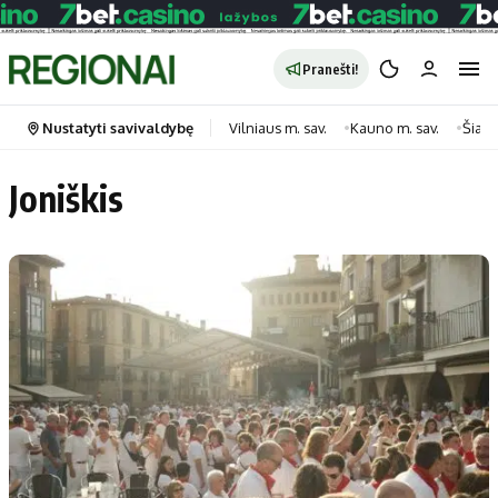
Pranešti!
Nustatyti savivaldybę
Vilniaus m. sav.
Kauno m. sav.
Šiauli
Joniškis
Portalas
Kategorijos
Pradinis puslapis
Transportas
Savivaldybės
Gyvenimas
Naujausi
Horoskopai
Regionai
Laisvalaikis
Lietuva
Maistas
Pasaulis
Sveikata
Politika
Technologijos