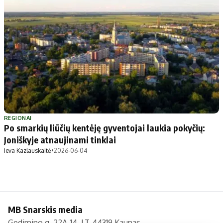
Apie mus
Autoriai
Kontaktai
Privatumo politika
Redakcijos politika
Receptai
REGIONAI
Po smarkių liūčių kentėję gyventojai laukia pokyčių:
Joniškyje atnaujinami tinklai
Ieva Kazlauskaitė
•
2026-06-04
MB Snarskis media
Gedimino g. 22A-14, LT-44319 Kaunas