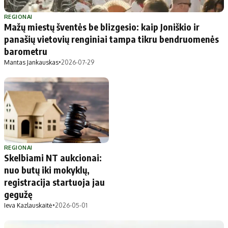
Patarimai
Indėlių palūkanos
Dirbtinis intelektas
Dienos naujienos
REGIONAI
Mažų miestų šventės be blizgesio: kaip Joniškio ir
Gineso rekordai
Ekonomikos naujienos
panašių vietovių renginiai tampa tikru bendruomenės
barometru
Mantas Jankauskas
•
2026-07-29
Didžiosios savivaldybės
Kitos savivaldybės
Vilniaus miesto
Druskininkų
Kauno miesto
Utenos rajono
Klaipėdos miesto
Jonavos rajono
Panevėžio miesto
Vilkaviškio rajono
Šiaulių miesto
Tauragės rajono
REGIONAI
Skelbiami NT aukcionai:
Alytaus miesto
Palangos miesto
nuo butų iki mokyklų,
Marijampolės
Prienų rajono
registracija startuoja jau
gegužę
Ieva Kazlauskaitė
•
2026-05-01
Redakcija