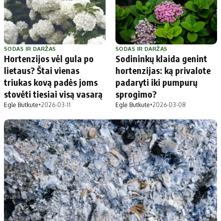
Apie mus
Autoriai
Kontaktai
Privatumo politika
SODAS IR DARŽAS
SODAS IR DARŽAS
Hortenzijos vėl gula po
Sodininkų klaida genint
Redakcijos politika
lietaus? Štai vienas
hortenzijas: ką privalote
Receptai
triukas kovą padės joms
padaryti iki pumpurų
stovėti tiesiai visą vasarą
sprogimo?
Eglė Butkutė
•
2026-03-11
Eglė Butkutė
•
2026-03-08