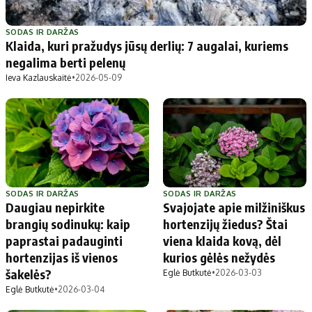
SODAS IR DARŽAS
Klaida, kuri pražudys jūsų derlių: 7 augalai, kuriems
negalima berti pelenų
Ieva Kazlauskaitė
•
2026-05-09
SODAS IR DARŽAS
SODAS IR DARŽAS
Daugiau nepirkite
Svajojate apie milžiniškus
brangių sodinukų: kaip
hortenzijų žiedus? Štai
paprastai padauginti
viena klaida kovą, dėl
hortenzijas iš vienos
kurios gėlės nežydės
šakelės?
Eglė Butkutė
•
2026-03-03
Eglė Butkutė
•
2026-03-04