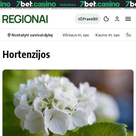
Pranešti!
Nustatyti savivaldybę
Vilniaus m. sav.
Kauno m. sav.
Šiauli
Hortenzijos
Portalas
Kategorijos
Pradinis puslapis
Transportas
Savivaldybės
Gyvenimas
Naujausi
Horoskopai
Regionai
Laisvalaikis
Lietuva
Maistas
Pasaulis
Sveikata
Politika
Technologijos