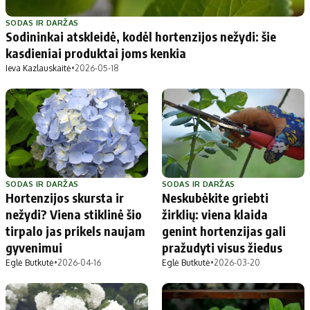
Patarimai
Indėlių palūkanos
Dirbtinis intelektas
Dienos naujienos
SODAS IR DARŽAS
Sodininkai atskleidė, kodėl hortenzijos nežydi: šie
Gineso rekordai
Ekonomikos naujienos
kasdieniai produktai joms kenkia
Ieva Kazlauskaitė
•
2026-05-18
Didžiosios savivaldybės
Kitos savivaldybės
Vilniaus miesto
Druskininkų
Kauno miesto
Utenos rajono
Klaipėdos miesto
Jonavos rajono
Panevėžio miesto
Vilkaviškio rajono
SODAS IR DARŽAS
SODAS IR DARŽAS
Hortenzijos skursta ir
Neskubėkite griebti
Šiaulių miesto
Tauragės rajono
nežydi? Viena stiklinė šio
žirklių: viena klaida
Alytaus miesto
Palangos miesto
tirpalo jas prikels naujam
genint hortenzijas gali
Marijampolės
Prienų rajono
gyvenimui
pražudyti visus žiedus
Eglė Butkutė
•
2026-04-16
Eglė Butkutė
•
2026-03-20
Redakcija