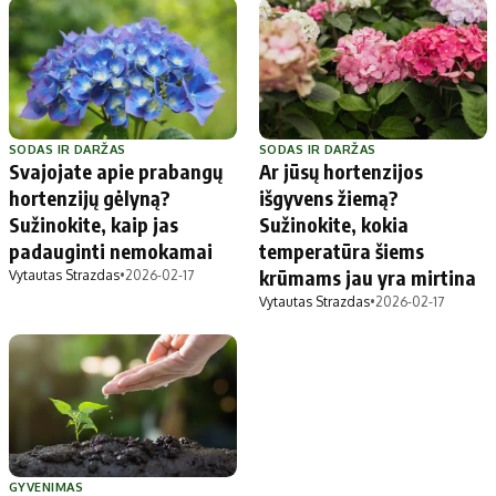
SODAS IR DARŽAS
SODAS IR DARŽAS
Svajojate apie prabangų
Ar jūsų hortenzijos
hortenzijų gėlyną?
išgyvens žiemą?
Sužinokite, kaip jas
Sužinokite, kokia
padauginti nemokamai
temperatūra šiems
krūmams jau yra mirtina
Vytautas Strazdas
•
2026-02-17
Vytautas Strazdas
•
2026-02-17
GYVENIMAS