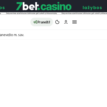
Pranešti!
anevėžio m. sav.
aldybės
Redakcija
Apie mus
o
Autoriai
no
Kontaktai
jono
Privatumo politika
ono
Redakcijos politika
sto
Receptai