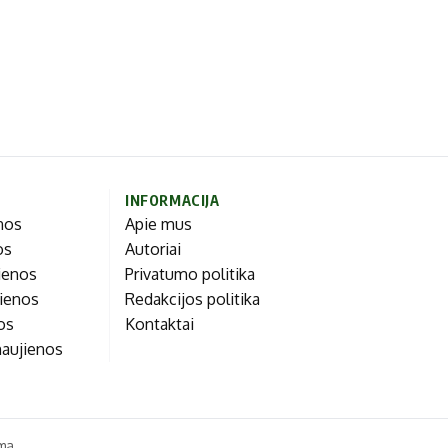
INFORMACIJA
enos
Apie mus
os
Autoriai
ienos
Privatumo politika
jienos
Redakcijos politika
nos
Kontaktai
naujienos
ma.