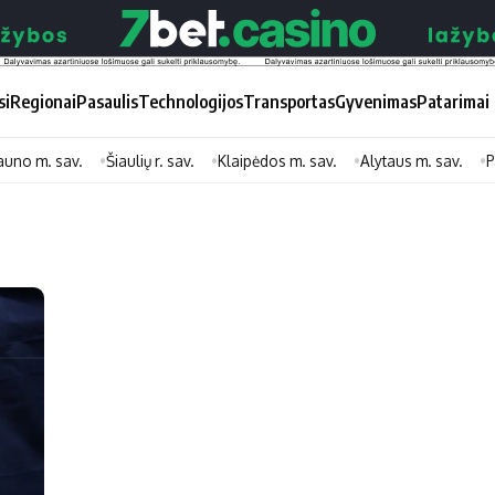
si
Regionai
Pasaulis
Technologijos
Transportas
Gyvenimas
Patarimai
auno m. sav.
Šiaulių r. sav.
Klaipėdos m. sav.
Alytaus m. sav.
P
Didžiosios savivaldybės
Kitos saviv
Vilniaus miesto
Druskininkų
Kauno miesto
Utenos rajon
Klaipėdos miesto
Jonavos rajo
Panevėžio miesto
Vilkaviškio ra
Šiaulių miesto
Tauragės raj
Alytaus miesto
Palangos mie