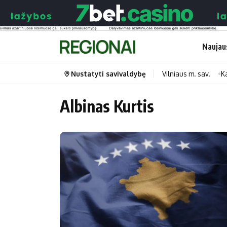
Naujau
Nustatyti savivaldybę
Vilniaus m. sav.
K
Albinas Kurtis
Portalas
Kategorijos
Pradinis puslapis
Transportas
Savivaldybės
Gyvenimas
Naujausi
Horoskopai
Regionai
Laisvalaikis
Lietuva
Maistas
Pasaulis
Sveikata