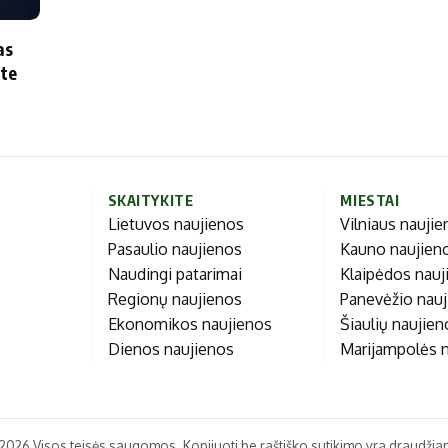
Marijampolės
Prienų rajono
as
s
ute
ienos
SKAITYKITE
MIESTAI
Lietuvos naujienos
Vilniaus nauji
Pasaulio naujienos
Kauno naujien
Naudingi patarimai
Klaipėdos nauj
Regionų naujienos
Panevėžio nau
Ekonomikos naujienos
Šiaulių naujie
Dienos naujienos
Marijampolės 
2026 Visos teisės saugomos. Kopijuoti be raštiško sutikimo yra draudžia