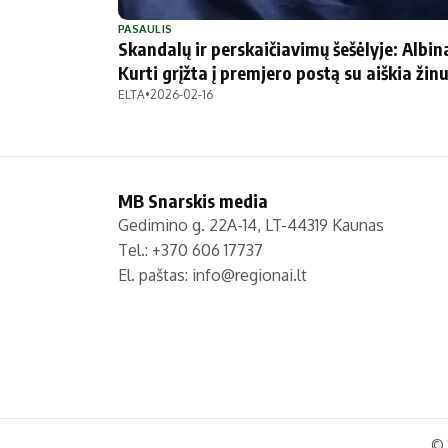
Politika
Technologijos
PASAULIS
Skandalų ir perskaičiavimų šešėlyje: Albin
Patarimai
Indėlių palūkano
Kurti grįžta į premjero postą su aiškia žin
Dirbtinis intelektas
Dienos naujienos
ELTA
•
2026-02-16
Gineso rekordai
Ekonomikos nauj
MB Snarskis media
Gedimino g. 22A-14, LT-44319 Kaunas
Tel.: +370 606 17737
El. paštas:
info@regionai.lt
© 