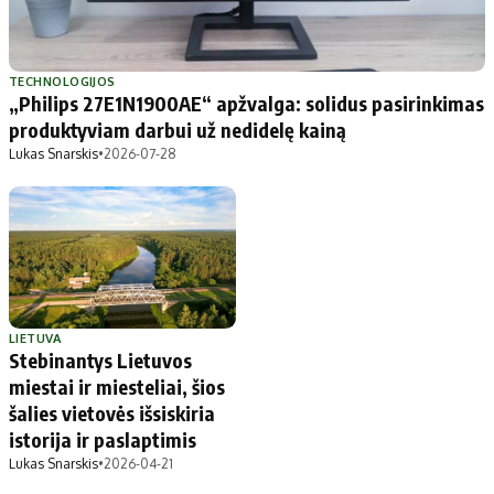
Patarimai
Indėlių palūkanos
Dirbtinis intelektas
Dienos naujienos
Gineso rekordai
Ekonomikos naujienos
TECHNOLOGIJOS
„Philips 27E1N1900AE“ apžvalga: solidus pasirinkimas
produktyviam darbui už nedidelę kainą
Didžiosios savivaldybės
Kitos savivaldybės
Lukas Snarskis
•
2026-07-28
Vilniaus miesto
Druskininkų
Kauno miesto
Utenos rajono
Klaipėdos miesto
Jonavos rajono
Panevėžio miesto
Vilkaviškio rajono
Šiaulių miesto
Tauragės rajono
LIETUVA
Alytaus miesto
Palangos miesto
Stebinantys Lietuvos
miestai ir miesteliai, šios
Marijampolės
Prienų rajono
šalies vietovės išsiskiria
istorija ir paslaptimis
Redakcija
Lukas Snarskis
•
2026-04-21