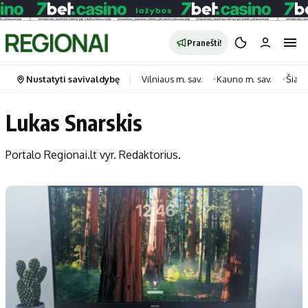
Pranešti!
Nustatyti savivaldybę
Vilniaus m. sav.
Kauno m. sav.
Šiauli
Lukas Snarskis
Portalas
Kategorijos
Portalo Regionai.lt vyr. Redaktorius.
Pradinis puslapis
Transportas
Savivaldybės
Gyvenimas
Naujausi
Horoskopai
Regionai
Laisvalaikis
Lietuva
Maistas
Pasaulis
Sveikata
Politika
Technologijos