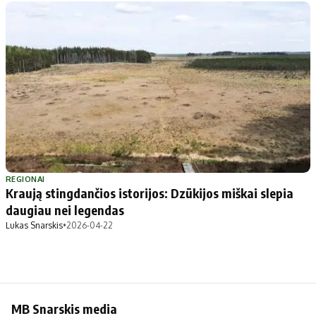
Apie mus
Autoriai
Kontaktai
Privatumo politika
Redakcijos politika
Receptai
REGIONAI
Kraują stingdančios istorijos: Dzūkijos miškai slepia
daugiau nei legendas
Lukas Snarskis
•
2026-04-22
MB Snarskis media